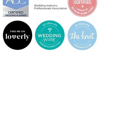
GOOGLE REVIEWS
NUESTROS SERVICIOS
Bodas Íntimas en Miami
Bodas Pequeñas & Ceremonias Privadas
Organización de Propuestas
Bodas Destino en Miami